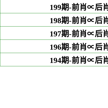
199期-前肖∝后肖
198期-前肖∝后肖
197期-前肖∝后肖
196期-前肖∝后肖
194期-前肖∝后肖