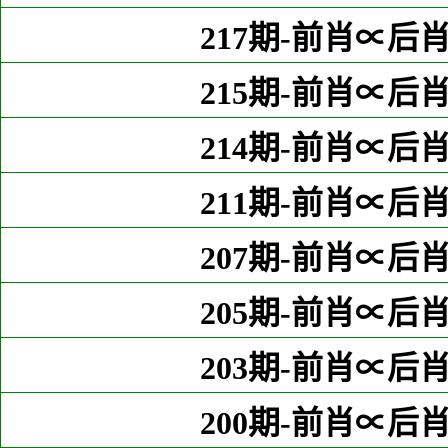
217期-前肖∝后肖
215期-前肖∝后肖
214期-前肖∝后肖
211期-前肖∝后肖
207期-前肖∝后肖
205期-前肖∝后肖
203期-前肖∝后肖
200期-前肖∝后肖