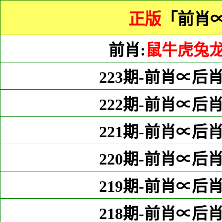
正版
「前肖
前肖:
鼠牛虎兔
223期-前肖∝后肖
222期-前肖∝后肖
221期-前肖∝后肖
220期-前肖∝后肖
219期-前肖∝后肖
218期-前肖∝后肖