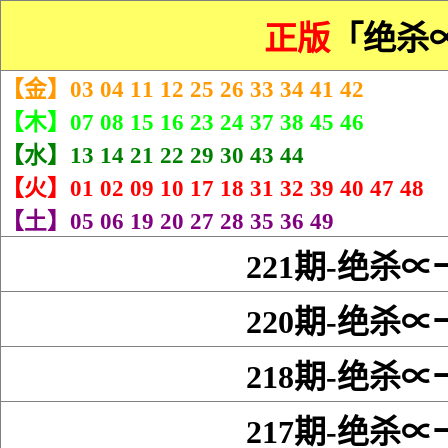
正版
「绝杀
【金】03 04 11 12 25 26 33 34 41 42
【木】07 08 15 16 23 24 37 38 45 46
【水】13 14 21 22 29 30 43 44
【火】01 02 09 10 17 18 31 32 39 40 47 48
【土】05 06 19 20 27 28 35 36 49
221期-绝杀∝
220期-绝杀∝
218期-绝杀∝
217期-绝杀∝