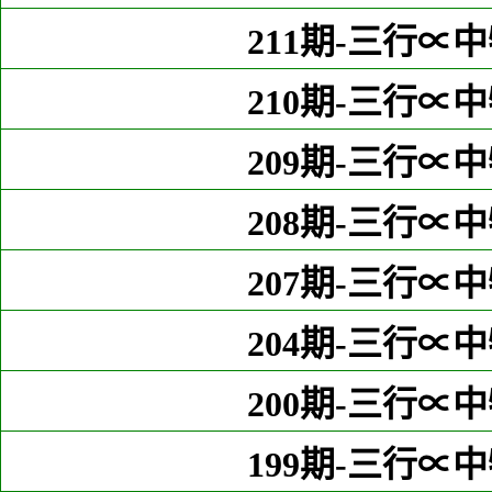
211期-三行∝中
210期-三行∝中
209期-三行∝中
208期-三行∝中
207期-三行∝中
204期-三行∝中
200期-三行∝中
199期-三行∝中