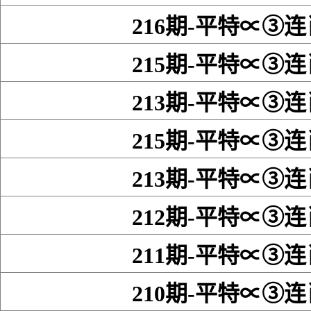
216期-平特∝③连
215期-平特∝③连
213期-平特∝③连
215期-平特∝③连
213期-平特∝③连
212期-平特∝③连
211期-平特∝③连
210期-平特∝③连